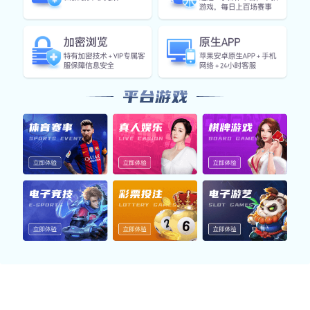
安全流程层级
访问身份控制
采用IP定位、设备识别与权限隔离，为mk中国官网平
台用户建立第一道防线。
通信加密协议
全站部署TLS协议，保障数据在mk中国官方官网
_MK(中国)体系中传输过程的完整性与保密性。
行为审计机制
记录关键行为轨迹，搭配日志溯源功能，协助事后安全
验证与应急响应。
实时异常拦截